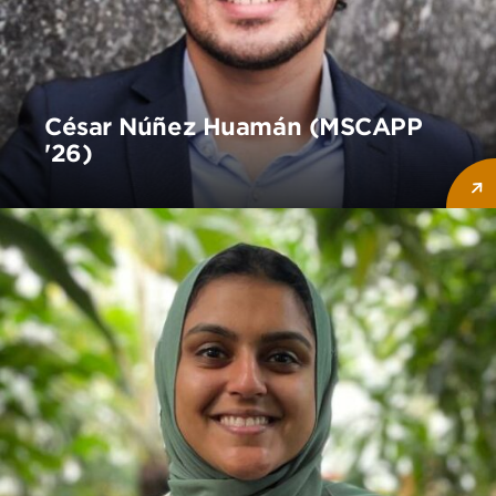
César Núñez Huamán (MSCAPP
'26)